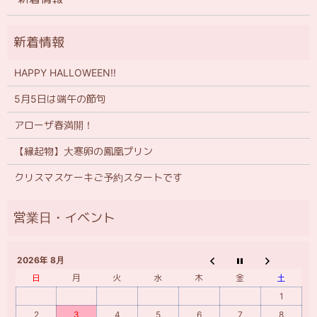
HAPPY HALLOWEEN!!
5月5日は端午の節句
アローザ春満開！
【縁起物】大寒卵の鳳凰プリン
クリスマスケーキご予約スタートです
2026年 8月
日
月
火
水
木
金
土
1
2
3
4
5
6
7
8